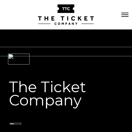
T
h
e
T
i
c
k
e
t
C
o
m
p
a
n
y